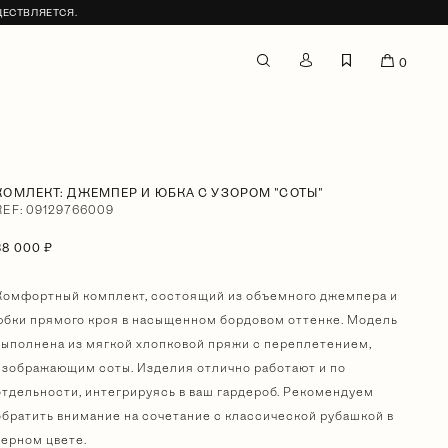
ЩЕСТВЛЯЕТСЯ.
0
КОМЛЕКТ: ДЖЕМПЕР И ЮБКА С УЗОРОМ "СОТЫ"
REF: 09129766009
38 000 ₽
Комфортный комплект, состоящий из объемного джемпера и
юбки прямого кроя в насыщенном бордовом оттенке. Модель
выполнена из мягкой хлопковой пряжи с переплетением,
изображающим соты. Изделия отлично работают и по
отдельности, интегрируясь в ваш гардероб. Рекомендуем
обратить внимание на сочетание с классической рубашкой в
черном цвете.