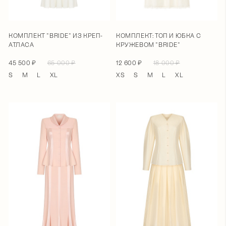
КОМПЛЕКТ "BRIDE" ИЗ КРЕП-
КОМПЛЕКТ: ТОП И ЮБКА С
АТЛАСА
КРУЖЕВОМ "BRIDE"
45 500 ₽
65 000 ₽
12 600 ₽
18 000 ₽
S
M
L
XL
XS
S
M
L
XL