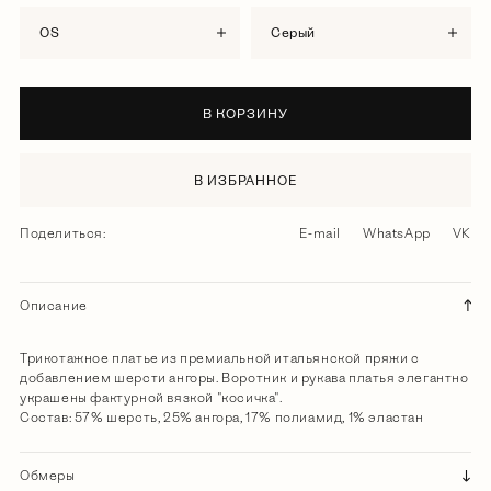
OS
серый
В КОРЗИНУ
В ИЗБРАННОЕ
Поделиться:
E-mail
WhatsApp
VK
Описание
Трикотажное платье из премиальной итальянской пряжи с
добавлением шерсти ангоры. Воротник и рукава платья элегантно
украшены фактурной вязкой "косичка".
Состав: 57% шерсть, 25% ангора, 17% полиамид, 1% эластан
Обмеры