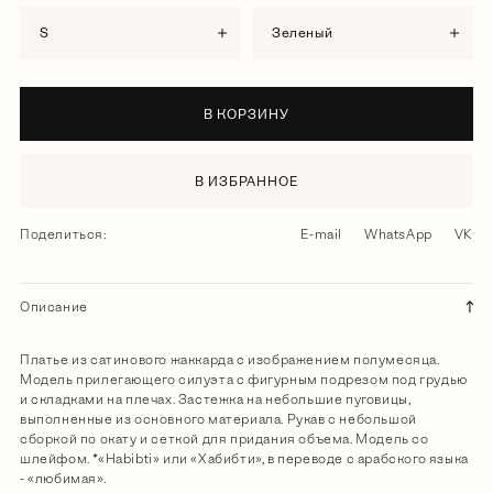
S
зеленый
В КОРЗИНУ
В ИЗБРАННОЕ
Поделиться:
E-mail
WhatsApp
VK
Описание
Платье из сатинового жаккарда с изображением полумесяца.
Модель прилегающего силуэта с фигурным подрезом под грудью
и складками на плечах. Застежка на небольшие пуговицы,
выполненные из основного материала. Рукав с небольшой
сборкой по окату и сеткой для придания объема. Модель со
шлейфом. *«Habibti» или «Хабибти», в переводе с арабского языка
- «любимая».