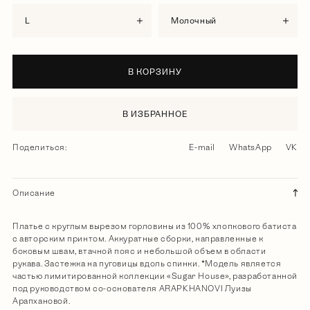
L
молочный
В КОРЗИНУ
В ИЗБРАННОЕ
Поделиться:
E-mail
WhatsApp
VK
Описание
Платье c круглым вырезом горловины из 100% хлопкового батиста
с авторским принтом. Аккуратные сборки, направленные к
боковым швам, втачной пояс и небольшой объем в области
рукава. Застежка на пуговицы вдоль спинки. *Модель является
частью лимитированной коллекции «Sugar House», разработанной
под руководством со-основателя ARAPKHANOVI Луизы
Арапхановой.