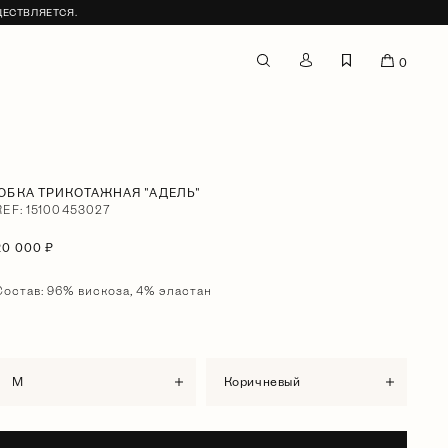
ЩЕСТВЛЯЕТСЯ.
0
ЮБКА ТРИКОТАЖНАЯ "АДЕЛЬ"
REF: 15100453027
20 000 ₽
Состав: 96% вискоза, 4% эластан
M
коричневый